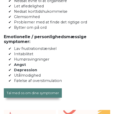
Nedsat evne til at organisere
Let afledelighed
Nedsat korttidshukommelse
Glemsomhed
Problemer med at finde det rigtige ord
Bytter om på ord
Emotionelle / personlighedsmæssige
symptomer:
Lav frustrationstærskel
Irritabilitet
Humørsvingninger
Angst
Depression
Utålmodighed
Følelse af overstimulation
Tal med os om dine symptomer