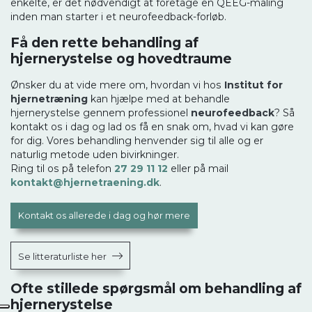
enkelte, er det nødvendigt at foretage en QEEG-måling
inden man starter i et neurofeedback-forløb.
Få den rette behandling af
hjernerystelse og hovedtraume
Ønsker du at vide mere om, hvordan vi hos
Institut for
hjernetræning
kan hjælpe med at behandle
hjernerystelse gennem professionel
neurofeedback
? Så
kontakt os i dag og lad os få en snak om, hvad vi kan gøre
for dig. Vores behandling henvender sig til alle og er
naturlig metode uden bivirkninger.
Ring til os på telefon
27 29 11 12
eller på mail
kontakt@hjernetraening.dk
.
Kontakt os allerede i dag og hør mere
Se litteraturliste her
Ofte stillede spørgsmål om behandling af
hjernerystelse