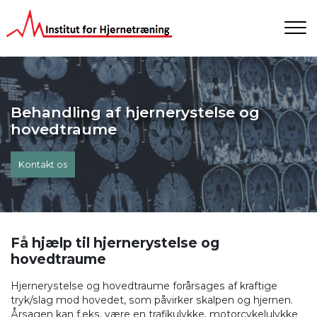
Gå
til
hovedindhold
Behandling af hjernerystelse og
hovedtraume
Kontakt os
Få hjælp til hjernerystelse og
hovedtraume
Hjernerystelse og hovedtraume forårsages af kraftige
tryk/slag mod hovedet, som påvirker skalpen og hjernen.
Årsagen kan f.eks. være en trafikulykke, motorcykelulykke